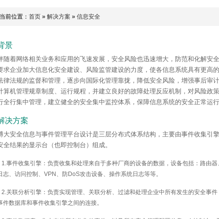
当前位置：
首页
»
解决方案
»
信息安全
背景
伴随着网络相关业务和应用的飞速发展，安全风险也迅速增大，防范和化解安
要求企业加大信息化安全建设、风险监管建设的力度，使各信息系统具有更高
法律法规的监督和管理，逐步向国际化管理靠拢，降低安全风险，增强事后审
计算机管理规章制度、运行规程，并建立良好的故障处理反应机制，对风险政
行全行集中管理，建立健全的安全集中监控体系，保障信息系统的安全正常运
解决方案
博大安全信息与事件管理平台设计是三层分布式体系结构，主要由事件收集引
安全结果的显示台（也即控制台）组成。
1.
事件收集引擎：负责收集和处理来自于多种厂商的设备的数据，设备包括：路由器
日志、访问控制、
VPN
、防
DoS
攻击设备、操作系统日志等等。
2.
关联分析引擎：负责实现管理、关联分析、过滤和处理企业中所有发生的安全事件
事件数据库和事件收集引擎之间的连接。