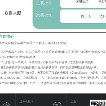
方案优势
博大安全信息与事件管理平台解决方案有如下优势：
.
日志数据安全保障。日志的管理与关联分析对原始日志的安全性和完整性有很高的要
求保证数据的完整性和私密性。
.
广泛的日志采集来源。系统支持从任何原始
Syslog
或日志文件源收集数据。
.
基于身份的关联分析提供基于用户身份的关联，而不仅仅是
IP
层面的关联分析。
.
大量针对合规性审计的内容。方案提供了现成的合规性（
Compliance
）内容包，提
ISO17799/27001
、萨班斯法案、
PCI
（
Payment Card Industry
）等合规性内容。这
事件监控功能运行在同一平台上，无需另外单独的系统就可以获得功能上的扩充与提
虚拟化技术
企业