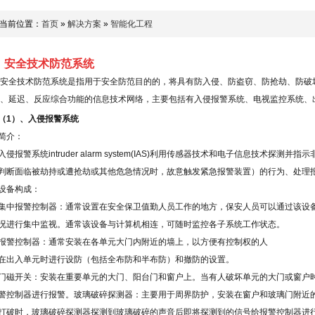
当前位置：
首页
»
解决方案
»
智能化工程
、安全技术防范系统
安全技术防范系统是指用于安全防范目的的，将具有防入侵、防盗窃、防抢劫、防破
、延迟、反应综合功能的信息技术网络，主要包括有入侵报警系统、电视监控系统、
（
1
）、入侵报警系统
简介：
入侵报警系统
intruder alarm system(IAS)
利用传感器技术和电子信息技术探测并指示
判断面临被劫持或遭抢劫或其他危急情况时，故意触发紧急报警装置）的行为、处理
设备构成：
集中报警控制器：通常设置在安全保卫值勤人员工作的地方，保安人员可以通过该设
况进行集中监视。通常该设备与计算机相连，可随时监控各子系统工作状态。
报警控制器：通常安装在各单元大门内附近的墙上，以方便有控制权的人
在出入单元时进行设防（包括全布防和半布防）和撤防的设置。
门磁开关：安装在重要单元的大门、阳台门和窗户上。当有人破坏单元的大门或窗户
警控制器进行报警。玻璃破碎探测器：主要用于周界防护，安装在窗户和玻璃门附近
打破时，玻璃破碎探测器探测到玻璃破碎的声音后即将探测到的信号给报警控制器进