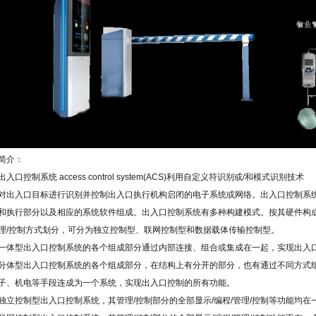
简介：
出入口控制系统
access control system(ACS)
利用自定义符识别或
/
和模式识别技术
对出入口目标进行识别并控制出入口执行机构启闭的电子系统或网络。出入口控制系
和执行部分以及相应的系统软件组成。出入口控制系统有多种构建模式。按其硬件构
理
/
控制方式划分，可分为独立控制型、联网控制型和数据载体传输控制型。
一体型出入口控制系统的各个组成部分通过内部连接、组合或集成在一起，实现出入
分体型出入口控制系统的各个组成部分，在结构上有分开的部分，也有通过不同方式
子、机电等手段连成为一个系统，实现出入口控制的所有功能。
独立控制型出入口控制系统，其管理
/
控制部分的全部显示
/
编程
/
管理
/
控制等功能均在