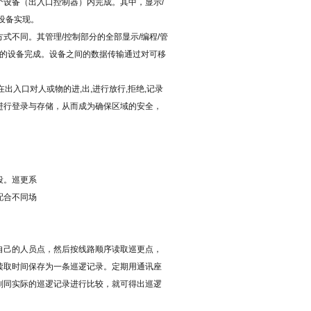
个设备（出入口控制器）内完成。其中，显示
/
设备实现。
方式不同。其管理
/
控制部分的全部显示
/
编程
/
管
的设备完成。设备之间的数据传输通过对可移
在出入口对人或物的进
,
出
,
进行放行
,
拒绝
,
记录
进行登录与存储，从而成为确保区域的安全，
段。巡更系
配合不同场
自己的人员点，然后按线路顺序读取巡更点，
读取时间保存为一条巡逻记录。定期用通讯座
划同实际的巡逻记录进行比较，就可得出巡逻