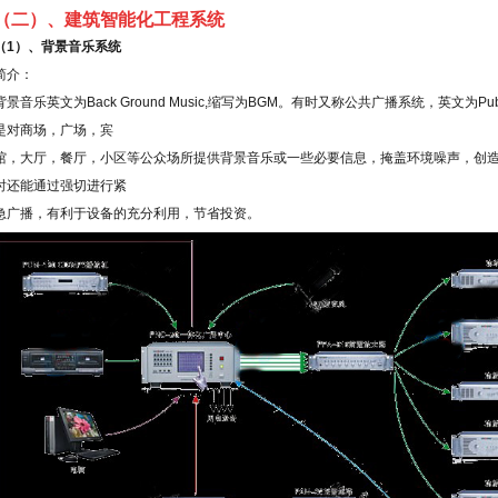
（二）、建筑智能化工程系统
（
1
）、背景音乐系统
简介：
背景音乐英文为
Back Ground Music,
缩写为
BGM
。有时又称公共广播系统，英文为
Pub
是对商场，广场，宾
馆，大厅，餐厅，小区等公众场所提供背景音乐或一些必要信息，掩盖环境噪声，创
时还能通过强切进行紧
急广播，有利于设备的充分利用，节省投资。