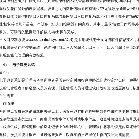
联网控制型出入口控制系统，其管理
/
控制部分的全部显示
/
编程
/
管理
/
控制功能不在一
编程功能由另外的设备完成。设备之间的数据传输通过有线和
/
或无线数据通道及网络
数据载体传输控制型出入口控制系统与联网型出入口控制系统区别仅在于数据传输的
理
/
控制等功能不是在一个设备（出入口控制器）内完成。其中，显示
/
编程工作同另外
动的、可读写的数据载体的输入
/
导出操作完成。
出入口控制系统
access control system(ACS)
是采用现代电子设备与软件信息技术，
和报警等操作的控制系统，系统同时对出入人员编号，出入时间，出入门编号等情况
实现智能化管理的有效措施。
（
4
）、电子巡更系统
简介：
电子巡更系统是管理者考察巡更者是否在指定时间按巡更路线到达指定地点的一种手
统帮助管理者了解巡更人员的表现，而且管理人员可通过软件随时更改巡逻路线，以
合的需要。
工作原理：
将巡更点安放在巡逻路线的关键点上，保安在巡逻的过程中用随身携带的巡更棒读取
在读取巡更点的过程中，如发现突发事件可随时读取事件点，巡更棒将巡更点编号及
（或通讯线）将巡更棒中的巡逻记录上传到计算机中。管理软件将事先设定的巡逻计
漏检、误点等统计报表，通过这些报表可以真实的反映巡逻工作的实际完成情况。